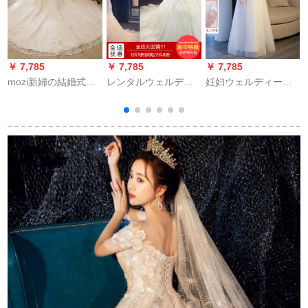
￥ 7,785
￥ 7,785
￥ 7,785
￥
mozi新婦の結婚式の
レンタルウェルデ
妊妇ウェルディーデ
ウェディングドレス
ィ・レングドドレス
ィーディードレース
2019新型洋風プリン
アスト・ロールオ
2018新型冬高腰新婦
セスドリームドレン
ブ・ロール冬レディ
は妊娠中の王女を隠
ウェディングドレス
ス・冬レディスのウ
します。大きいサイ
アップ女性の結婚披
ェディングドレス上
ズは太っています。
露宴ドレスアップス
品精致レンタル：ド
シリムローグ女性オ
カートドレン項L
レンXL
ーフダッグ白いロー
グ+ストールXL