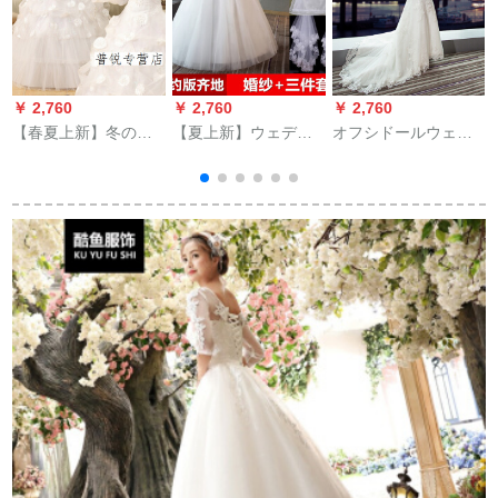
￥ 2,760
￥ 2,760
￥ 2,760
￥
【春夏上新】冬のウ
【夏上新】ウェディ
オフシドールウェル
ェディングドレス
ングディングディン
ディー2018新型新婦
2018新型コリアス長
グドレースの新型
結婚洋風プリンセス
袖毛襟厚手大柄サイ
2018コリアスタスタ
スドリームメード短
ズスレッド新婦結婚
イルスタイルスタイ
いドレイン白いM
ドレス白XL
ルスタイルスタイル
スタイルスタイルス
タイルスタイルダウ
ン长袖ドレンストー
サ
ムの大好きなセレス
ス。