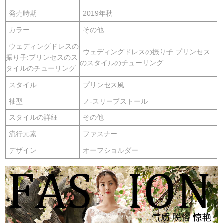
発売時期
2019年秋
カラー
その他
ウェディングドレスの
ウェディングドレスの振り子:プリンセス
振り子:プリンセスのス
のスタイルのチューリング
タイルのチューリング
スタイル
プリンセス風
袖型
ノ-スリープストール
スタイルの詳細
その他
流行元素
ファスナー
デザイン
オーフショルダー