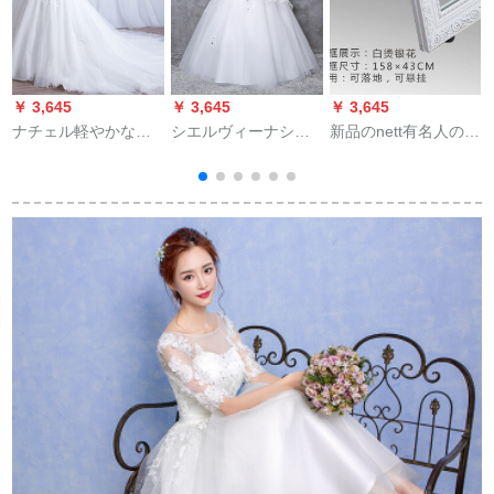
￥ 3,645
￥ 3,645
￥ 3,645
￥
ナチェル軽やかなウ
シエルヴィーナシー
新品のnett有名人の白
ーウェルディは、ウ
ズン妊妇ウェルディ
い扉の後で衣服の鏡
エディングドレスの
ーディー2018新型高
の全身を試験して着
ホワイトドレン(3点
腰新婦结婚冬服オフ
地する学生が撮影す
セット)XLをプレゼン
シロールダイズ冬白L
るウェディングベー
トします。
ルの店の少女の心の
美容室の中華風の
158*43白熱の銀の花
のその他