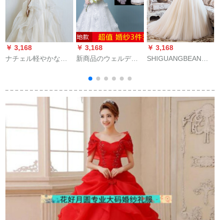
￥ 3,168
￥ 3,168
￥ 3,168
￥
ナチェル軽やかなウ
新商品のウェルディ
SHIGUANGBEANウ
ェルディーディード
は、新商品の2018プ
ェディングディング
レズ新婦2018新款プ
リンセス春のアウト
ディングディングデ
リンセスドリームロ
ラインで、袖が長い
ィングドレス2019新
ーグ外出纱旅撮影ふ
ドレン新婦の軽ナチ
型新婦ショートドレ
わわわわわわわわわ
ーラ宮廷ローグのウ
ン水晶ラグジュアリ
ビビビビビィレンレ
ェディングドレス+3
ーメーンウェルディ
ンレンレンドリング
点セットの白色M
ディ・レングスドレ
モデルL
ス