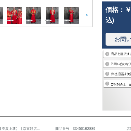
価格：
￥
>
込)
お問
商品名：【春夏上新】【京東好店】金龍男M
商品番号：33450192889
店