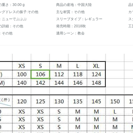
重さ：30.00 g
商品の産地：中国大陸
品
ングドレスの振子:その他
主な材質：その他
カ
：ニューでぶぶぶ
スリーブタイプ：レギュラー
ス
の詳細：その他
発売時期：2018秋
工
：その他
適用シーン：教会