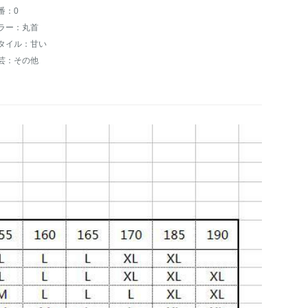
番：0
ラー：丸首
タイル：甘い
芸：その他