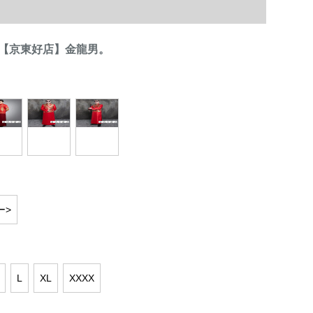
【京東好店】金龍男。
ー>
L
XL
XXXX