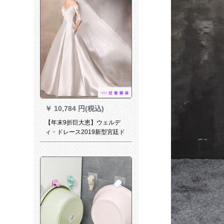
￥
10,784 円(税込)
【年末9折巨大恵】ウェルデ
ィ・ドレース2019新型宮廷ド
レン・ストーンのサテン面オ
ーフ・ショルダーのハーバー
ンウエディングTIKTOK同じる
白いS