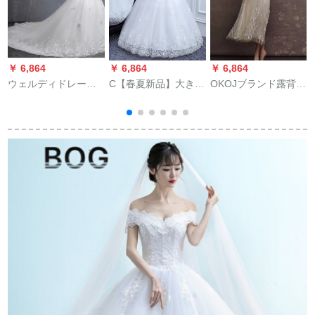
￥ 6,864
￥ 6,864
￥ 6,864
￥
ウェルディドレース
C【春夏新品】大きい
OKOJブランド露背ナ
2019新型新婦結婚式
サイズのサイズのウ
チェル旅撮影軽やか
コリアスタ可愛い街
ェディングベール200
なウェルディ2018新
拍ナチェルロールヴ
斤の低い身長のウェ
型コリアスストラッ
ィングウェディング
ディングベールの太
プ深V襟中ローリング
ドレス女性アイテム
いmm妊婦の新しい婦
新婦結婚ドレス女M
トレインウェディン
は肥えて大きくなり
グドレス加毛ケープ
ます。surimドレス特
保温L
大号の長いネルトの
有名人がいます。プ
レゼントのスクリー
ンショットを買いま
す。顧客サービスに
連絡してください。L
は100-120斤を提案し