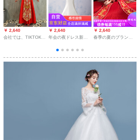
￥ 2,640
￥ 2,640
￥ 2,640
￥
会社では、TIKTOKネ
年会の夜ドレス新人
春季の夏のブランド
ルの有名人がいま
妇オーフスタンウェ
の直営の乾杯の時間
す。ファーストブラ
ディングベールマイ
はドレスの新型の端
ンドのウェディング
ドサテンのサテン麺
正で典雅で上品な上
ドレスショー禾服の
トレス会ドレス女性
品の妊婦のショー禾
新婦2018新型
の新型ロマンチック
服の新婦は結婚しま
TIKTOK同じスタール
ホワイトサイズ
す。秋冬の百襞中華
古代結婚式中華風ウ
風ウェルディです。
ェディングドレスの
ドレスアップ服12枚
のスカート単品は耳
朶Mに送ります。