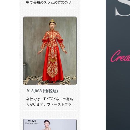
中で長袖のスラムの背丈のサ
テンンンウェルディは白い
XXLです。
￥
3,968 円(税込)
会社では、TIKTOKネルの有名
人がいます。ファーストブラ
ンドのウェディングドレスシ
ョー禾服の新婦2018新型
TIKTOK同じスタール古代結婚
式中華風ウェディングドレス