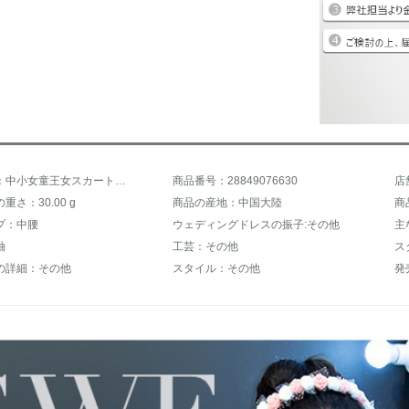
商品名称：中小女童王女スカート子供ショー六一出演用ドレスアップ学生ウエディングペルジガルポン司会誕生日夜ドレス夏レンコンピンクローリング130 cm
商品番号：28849076630
店
重さ：30.00 g
商品の産地：中国大陸
商
プ：中腰
ウェディングドレスの振子:その他
主
袖
工芸：その他
ス
の詳細：その他
スタイル：その他
発