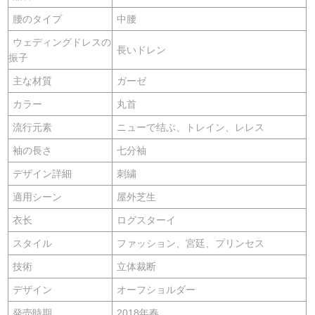
腰のタイプ
中腰
ウェディングドレスの
長いドレン
振子
主な材質
ガーゼ
カラー
丸首
流行元素
ニューで结ぶ、トレイン、レレス
袖の長さ
七分袖
デザイン詳細
刺繍
適用シーン
屋外芝生
衣长
ログスターイ
スタイル
ファッション、宮廷、プリンセス
技術
立体裁断
デザイン
オーフショルダー
発売時期
2018年春