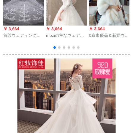
￥ 3,664
￥ 3,664
￥ 3,664
￥
首纱ウェディングド
moziの主なウェディ
&京東優品＆新婦ウー
レス新モデルコリア
ングドレス女性2019
ルストール結婚式冬
スタレス対花スーパ
秋冬新款オフスタン
保温コート讃新結婚
ーリング结婚ウェデ
长いトーレン大気プ
式乾杯時間ドレス厚
ル
ィングベール撮影ヘ
リンセスドリーム妊
手でパーティーマン
ッドライン白3.8メー
妇结婚纱裙surimm新
トを増やします。
トル×3メートル幅
婦ドレッドモデルXL
（長さは1.7メートル
175 cm以上
ぐらいです。）