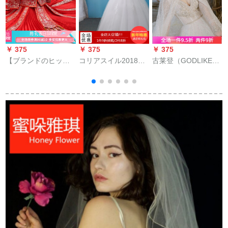
￥ 375
￥ 375
￥ 375
￥
【ブランドのヒッ
コリアスイル2018新
古莱登（GODLIKE）
ト】ウェディングド
型シャーロングレイ
v领婚式轻やかなウー
レスの冬スタイルの
ススウェルディー新
ウェルディ、新しい
厚い手秀禾服新婦の
婦結婚オフロールダ
タイプのロングトレ
2019新型古代ウェデ
イン中袖大き目のサ
ス2019新型ロングト
ィングドレスの新婦
イズス女白色ローリ
ニープリンセスドリ
ドレス結の赤いL
ング+三点セットXL
ーム宮廷シンプV襟长
袖新婦外出纱女ロン
ス
グー＋モデル同じス
帽子ケープM