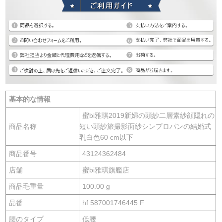
基本的な情報
蜜bi雅琪2019新婦の頭紗二層素紗顔隠れの
商品名称
短い頭紗旅撮影面紗シンプロパンの結婚式
乳白色60 cm以下
商品番号
43124362484
店舗
蜜bi雅琪旗艦店
商品毛重量
100.00 g
品番
hf 587001746445 F
腰のタイプ
低腰