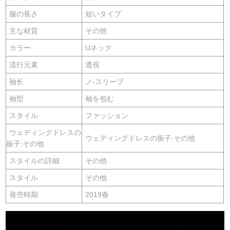
服の長さ
短いタイプ
主な材質
その他
カラー
Uネック
流行元素
透視
袖长
ノ-スリーブ
袖型
袖を包む
スタイル
ファッション
ウェディングドレスの
ウェディングドレスの振子:その他
振子:その他
スタイルの詳細
その他
スタイル
その他
発売時期
2019春