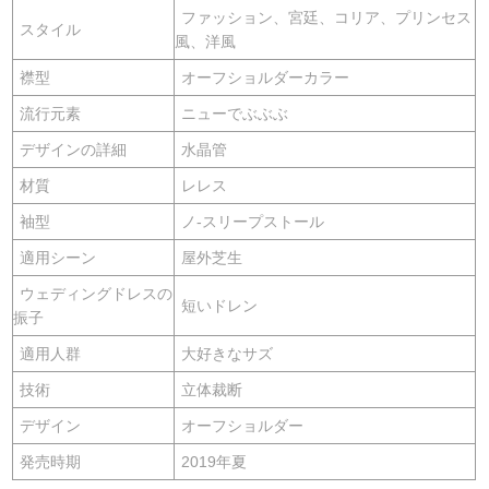
ファッション、宮廷、コリア、プリンセス
スタイル
風、洋風
襟型
オーフショルダーカラー
流行元素
ニューでぶぶぶ
デザインの詳細
水晶管
材質
レレス
袖型
ノ-スリープストール
適用シーン
屋外芝生
ウェディングドレスの
短いドレン
振子
適用人群
大好きなサズ
技術
立体裁断
デザイン
オーフショルダー
発売時期
2019年夏