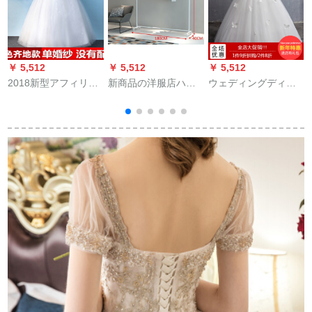
￥ 5,512
￥ 5,512
￥ 5,512
￥
2018新型アフィリエ
新商品の洋服店ハン
ウェディングディン
ル新妇ドレイン长袖
ガーはウェディング
グディングディング
レセプション大き目
ベールを展示してい
ディングディングド
のサイズウェディン
ます。男性用と女性
レス2018新春冬新婦
グドレス冬C 25ウェ
用の服を着地して着
結婚双肩V襟ロングリ
ディングドレスXXL
ます。中島架側のハ
ムウエディングドレ
ンガーは180メートル
ス女性蘇州虎丘シン
の高さの200白色の公
グルウェディングXL
式の標準装備です。