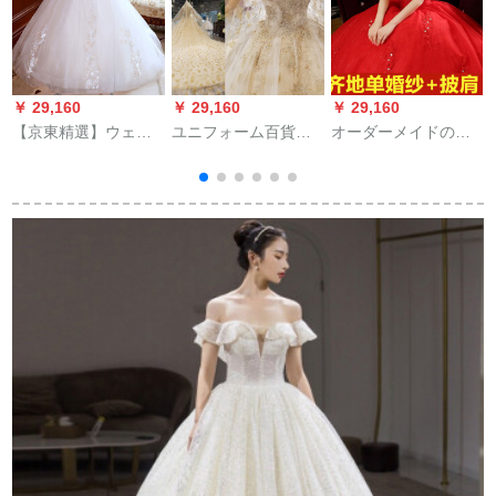
￥ 29,160
￥ 29,160
￥ 29,160
￥
【京東精選】ウェン
ユニフォーム百貨店
オーダーメイドの京
ディドレース2018新
とファッション公式
東母の日ウェルデ
婦ドレスビースピッ
公式サイトのウェデ
ィ・レングス新婦の
ツ軽やかなウェンデ
ィングドレス2018新
赤いウエディングド
ィングケープをオー
型宮廷ライトシャン
レス2019新型秋色ロ
ダーメイドしまし
パン色TIKTOKOフリ
ンゴモデル+ケープS
た。
ード大トレイン王女
新婦871310単品超ロ
ングシャンパンゴー
ルドロマンティック
とんぼ頭紗M