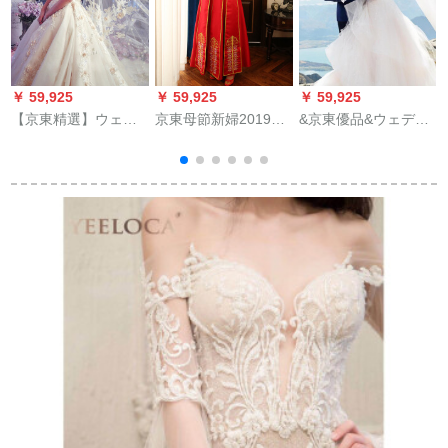
￥ 59,925
￥ 59,925
￥ 59,925
￥
【京東精選】ウェル
京東母節新婦2019新
&京東優品&ウェディ
ディ・ドレス新婦ド
型中華風ウェディン
ングドレス2018新型
レスビーチェ2018ハ
グドレススリーム大
洋風宮廷オフスタン
ーバーン風の新型新
き目のサーズズ結婚
長のトレイン王女ド
婦メレン・ウェンデ
式のウェディングド
リーム新人ドレスス
ィン・ドレッドプリ
レスのワインドリス
ター同じス白色M
ンセス宮廷ファンタ
秀着物の秋冬七喜七
スティックローリン
分袖+イヤリング+か
グ・ビッチシャンパ
んざしS
ン色ローグ+ストール
L