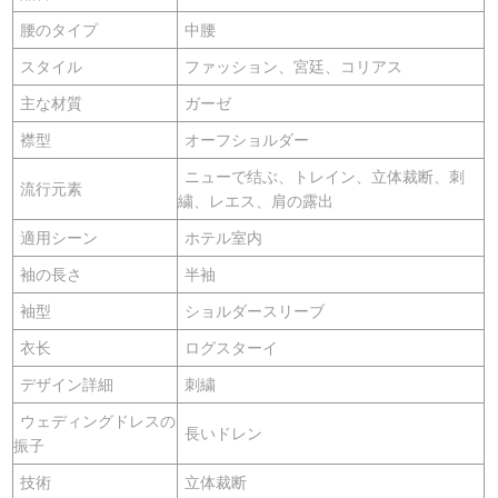
腰のタイプ
中腰
スタイル
ファッション、宮廷、コリアス
主な材質
ガーゼ
襟型
オーフショルダー
ニューで结ぶ、トレイン、立体裁断、刺
流行元素
繍、レエス、肩の露出
適用シーン
ホテル室内
袖の長さ
半袖
袖型
ショルダースリーブ
衣长
ログスターイ
デザイン詳細
刺繍
ウェディングドレスの
長いドレン
振子
技術
立体裁断