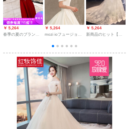
￥ 5,264
￥ 5,264
￥ 5,264
￥
春季の夏のブランド
mozi ioフュージョン
新商品のヒット【浪
の直営乾杯の時間は
ウェディングドレス
登特服飾専門店】
ドレスの新型の端正
女性2019新型新婦メ
2018年秋冬新商品コ
で典雅で上品な妊婦
ンウェルディ結婚ド
リアスオーオーバー
の新婦の結婚します
レスサテンプリンセ
ドプリンセスドリー
秋冬のチャイナドレ
スドリームエレガン
ム長袖レレス新婦ド
スの中華風の長袖の
ト上品ドレインウェ
レンウエディングド
モデルの古代のワイ
ディング浅黄ロング
レス1.2メートルプラ
ンの赤色S。
スカートrong款XL
スドレンS